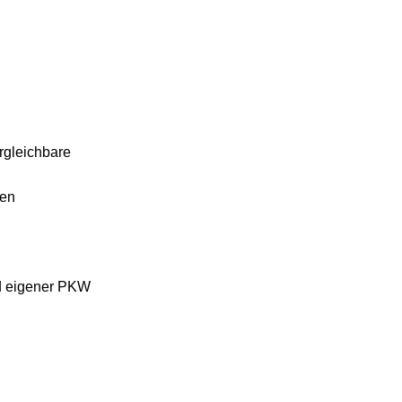
rgleichbare
hen
nd eigener PKW