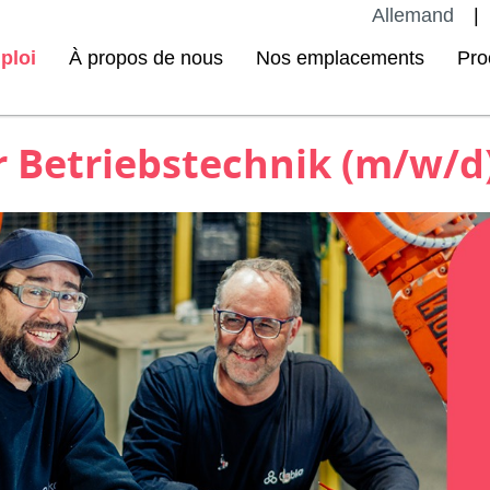
Allemand
ploi
À propos de nous
Nos emplacements
Pro
r Betriebstechnik (m/w/d