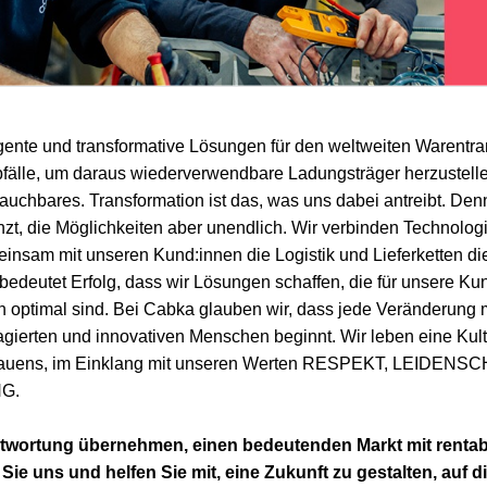
igente und transformative Lösungen für den weltweiten Warentra
abfälle, um daraus wiederverwendbare Ladungsträger herzustell
uchbares. Transformation ist das, was uns dabei antreibt. Den
t, die Möglichkeiten aber unendlich. Wir verbinden Technologi
insam mit unseren Kund:innen die Logistik und Lieferketten di
 bedeutet Erfolg, dass wir Lösungen schaffen, die für unsere Ku
 optimal sind. Bei Cabka glauben wir, dass jede Veränderung
agierten und innovativen Menschen beginnt. Wir leben eine Kultu
trauens, im Einklang mit unseren Werten RESPEKT, LEIDEN
G.
ntwortung übernehmen, einen bedeutenden Markt mit rent
ie uns und helfen Sie mit, eine Zukunft zu gestalten, auf die