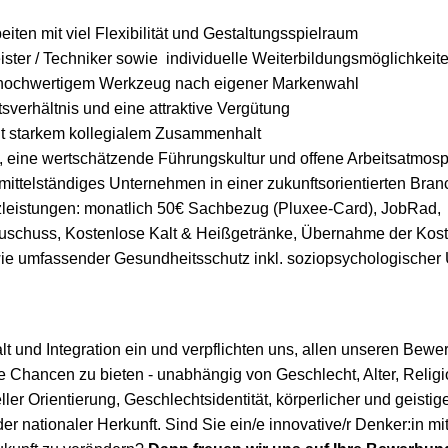
iten mit viel Flexibilität und Gestaltungsspielraum
ter / Techniker sowie individuelle Weiterbildungsmöglichkeit
n hochwertigem Werkzeug nach eigener Markenwahl
tsverhältnis und eine attraktive Vergütung
it starkem kollegialem Zusammenhalt
, eine wertschätzende Führungskultur und offene Arbeitsatmos
 mittelständiges Unternehmen in einer zukunftsorientierten Bra
zleistungen: monatlich 50€ Sachbezug (Pluxee-Card), JobRad,
schuss, Kostenlose Kalt & Heißgetränke, Übernahme der Koste
e umfassender Gesundheitsschutz inkl. soziopsychologischer 
alt und Integration ein und verpflichten uns, allen unseren Bew
he Chancen zu bieten - unabhängig von Geschlecht, Alter, Relig
er Orientierung, Geschlechtsidentität, körperlicher und geistig
oder nationaler Herkunft. Sind Sie ein/e innovative/r Denker:in mi