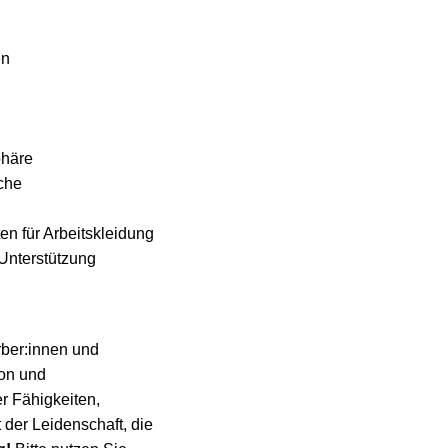
en
phäre
nche
n für Arbeitskleidung
Unterstützung
erber:innen und
ion und
er Fähigkeiten,
t der Leidenschaft, die