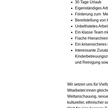
30 Tage Urlaub
Eigenständiges Arbe
Förderung zum Meis
Bereitstellung vo
Unbefristetes Arbei
Ein klasse Team m
Flache Hierarchien
Ein krisensicheres
Interessante Zusat
Kinderbetreuungszu
und Reinigung sowi
Wir setzen uns für Vielf
Mitarbeiter:innen gleic
Weltanschauung, sexuell
kultureller, ethnischer 