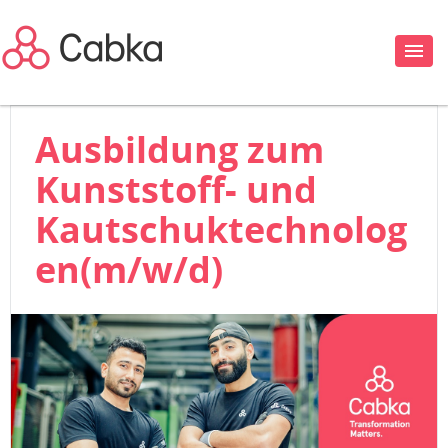
Ausbildung zum
Kunststoff- und
Kautschuktechnolog
en(m/w/d)